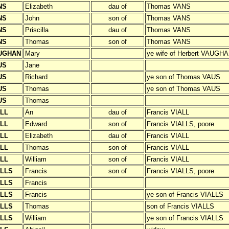
NS
Elizabeth
dau of
Thomas VANS
NS
John
son of
Thomas VANS
NS
Priscilla
dau of
Thomas VANS
NS
Thomas
son of
Thomas VANS
UGHAN
Mary
ye wife of Herbert VAUGH
US
Jane
US
Richard
ye son of Thomas VAUS
US
Thomas
ye son of Thomas VAUS
US
Thomas
ALL
An
dau of
Francis VIALL
ALL
Edward
son of
Francis VIALLS, poore
ALL
Elizabeth
dau of
Francis VIALL
ALL
Thomas
son of
Francis VIALL
ALL
William
son of
Francis VIALL
ALLS
Francis
son of
Francis VIALLS, poore
ALLS
Francis
ALLS
Francis
ye son of Francis VIALLS
ALLS
Thomas
son of Francis VIALLS
ALLS
William
ye son of Francis VIALLS