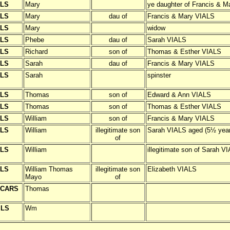
ALS
Mary
ye daughter of Francis & 
ALS
Mary
dau of
Francis & Mary VIALS
ALS
Mary
widow
ALS
Phebe
dau of
Sarah VIALS
ALS
Richard
son of
Thomas & Esther VIALS
ALS
Sarah
dau of
Francis & Mary VIALS
ALS
Sarah
spinster
ALS
Thomas
son of
Edward & Ann VIALS
ALS
Thomas
son of
Thomas & Esther VIALS
ALS
William
son of
Francis & Mary VIALS
ALS
William
illegitimate son
Sarah VIALS aged (5½ year
of
ALS
William
illegitimate son of Sarah V
ALS
William Thomas
illegitimate son
Elizabeth VIALS
Mayo
of
CCARS
Thomas
ILS
Wm