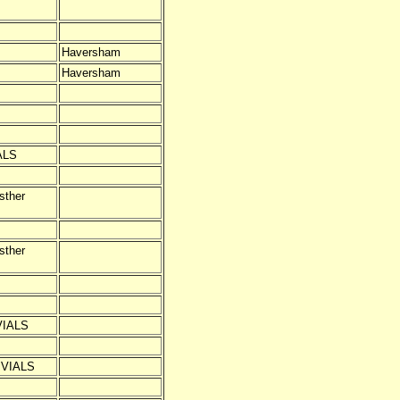
Haversham
Haversham
IALS
sther
sther
VIALS
y VIALS