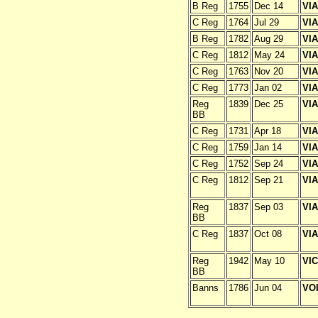
B Reg
1755
Dec 14
VI
C Reg
1764
Jul 29
VI
B Reg
1782
Aug 29
VI
C Reg
1812
May 24
VI
C Reg
1763
Nov 20
VI
C Reg
1773
Jan 02
VI
Reg
1839
Dec 25
VI
BB
C Reg
1731
Apr 18
VI
C Reg
1759
Jan 14
VI
C Reg
1752
Sep 24
VI
C Reg
1812
Sep 21
VI
Reg
1837
Sep 03
VI
BB
C Reg
1837
Oct 08
VI
Reg
1942
May 10
VI
BB
Banns
1786
Jun 04
VO