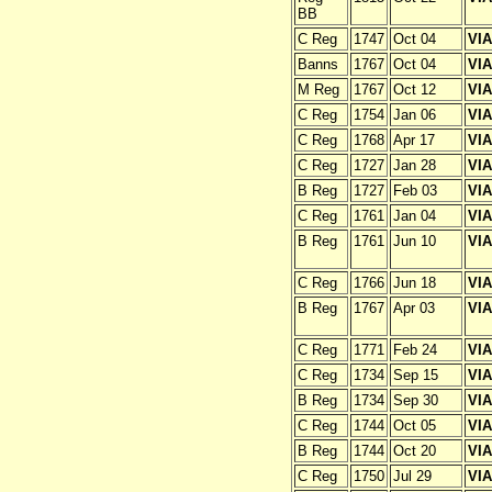
BB
C Reg
1747
Oct 04
VI
Banns
1767
Oct 04
VI
M Reg
1767
Oct 12
VI
C Reg
1754
Jan 06
VI
C Reg
1768
Apr 17
VI
C Reg
1727
Jan 28
VI
B Reg
1727
Feb 03
VI
C Reg
1761
Jan 04
VI
B Reg
1761
Jun 10
VI
C Reg
1766
Jun 18
VI
B Reg
1767
Apr 03
VI
C Reg
1771
Feb 24
VI
C Reg
1734
Sep 15
VI
B Reg
1734
Sep 30
VI
C Reg
1744
Oct 05
VI
B Reg
1744
Oct 20
VI
C Reg
1750
Jul 29
VI