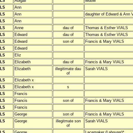
ALS
Abigail
widow
ALS
Ann
ALS
Ann
daughter of Edward & Ann 
ALS
Ann
ALS
Anne
dau of
Thomas & Esther VIALS
ALS
Edward
dau of
Thomas & Esther VIALS
ALS
Edward
son of
Francis & Mary VIALS
ALS
Edward
ALS
Eliz
ALS
Elizabeth
dau of
Francis & Mary VIALS
ALS
Elizabeth
illegitimate dau
Sarah VIALS
of
ALS
Elizabeth x
ALS
Elizabeth x
s
ALS
Francis
ALS
Francis
son of
Francis & Mary VIALS
ALS
Francis
ALS
George
son of
Francis & Mary VIALS
ALS
George
illegitmate son
Sarah VIALS
of
ALS
George
Lacemaker (Labourer)*