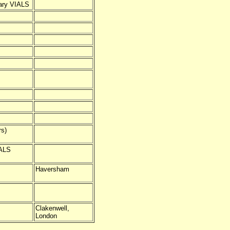
Mary VIALS
s)
IALS
Haversham
Clakenwell,
London