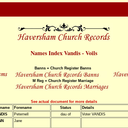
Names Index Vandis - Voils
Banns = Church Register Banns
M Reg = Church Register Marriage
See actual document for more details
rname
Forename
Status
Details
NDIS
Peternell
dau of
Voter VANDIS
NN
Jane