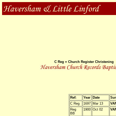
C Reg = Church Register Christening
Ref:
Year
Date
Su
C Reg
1697
Mar 13
VA
Reg
1900
Oct 02
VA
BB