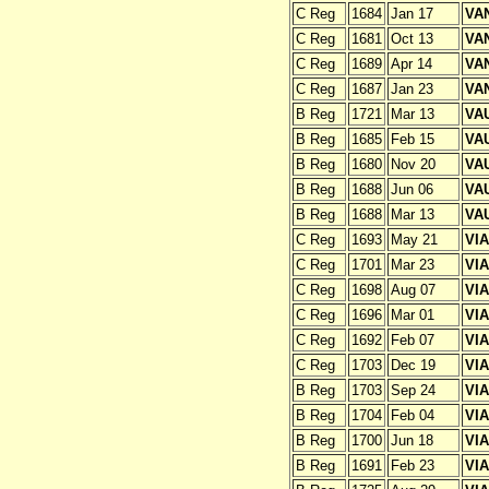
C Reg
1684
Jan 17
VA
C Reg
1681
Oct 13
VA
C Reg
1689
Apr 14
VA
C Reg
1687
Jan 23
VA
B Reg
1721
Mar 13
VA
B Reg
1685
Feb 15
VA
B Reg
1680
Nov 20
VA
B Reg
1688
Jun 06
VA
B Reg
1688
Mar 13
VA
C Reg
1693
May 21
VI
C Reg
1701
Mar 23
VI
C Reg
1698
Aug 07
VI
C Reg
1696
Mar 01
VI
C Reg
1692
Feb 07
VI
C Reg
1703
Dec 19
VI
B Reg
1703
Sep 24
VI
B Reg
1704
Feb 04
VI
B Reg
1700
Jun 18
VI
B Reg
1691
Feb 23
VI