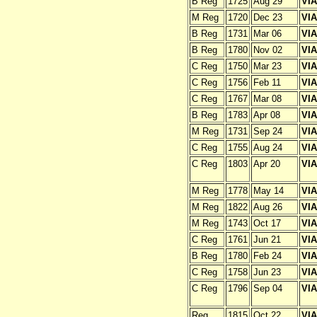
B Reg
1725
Aug 29
VI
M Reg
1720
Dec 23
VI
B Reg
1731
Mar 06
VI
B Reg
1780
Nov 02
VI
C Reg
1750
Mar 23
VI
C Reg
1756
Feb 11
VI
C Reg
1767
Mar 08
VI
B Reg
1783
Apr 08
VI
M Reg
1731
Sep 24
VI
C Reg
1755
Aug 24
VI
C Reg
1803
Apr 20
VI
M Reg
1778
May 14
VI
M Reg
1822
Aug 26
VI
M Reg
1743
Oct 17
VI
C Reg
1761
Jun 21
VI
B Reg
1780
Feb 24
VI
C Reg
1758
Jun 23
VI
C Reg
1796
Sep 04
VI
Reg
1815
Oct 22
VI