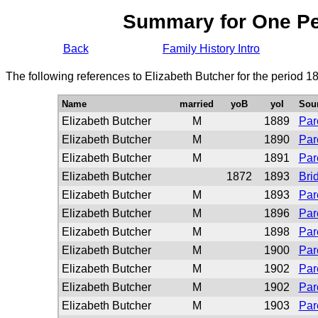
Summary for One P
Back
Family History Intro
The following references to Elizabeth Butcher for the period 1
Name
married
yoB
yoI
Sou
Elizabeth Butcher
M
1889
Par
Elizabeth Butcher
M
1890
Par
Elizabeth Butcher
M
1891
Par
Elizabeth Butcher
1872
1893
Bri
Elizabeth Butcher
M
1893
Par
Elizabeth Butcher
M
1896
Par
Elizabeth Butcher
M
1898
Par
Elizabeth Butcher
M
1900
Par
Elizabeth Butcher
M
1902
Par
Elizabeth Butcher
M
1902
Par
Elizabeth Butcher
M
1903
Par